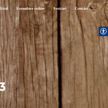
icial
Formulare online
Sesizari
Contact
3