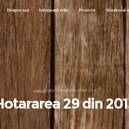
Despre noi
Informatii utile
Proiecte
Monitorul of
Acasa
Hotararea 29 din 2013
mdocs
Hotararea 29 din 201