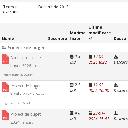
Termen
Decembrie 2013
executie
Ultima
Marime
modificare
Nume
Descriere
fisier
Desca
Proiecte de buget
2.5
17-04-
Anunt proiect de
MB
2026 8:22
Descarc
buget 2026 -
Anunt
Proiect buget 2026.pdf
2.1
12-03-
Proiect de buget
MB
2025 10:00
Descarc
local - 2025 -
Proiect
Buget local -2025.pdf
4.6
29-01-
Proiect de buget
MB
2024 15:41
Descarc
2024 -
PROIECT