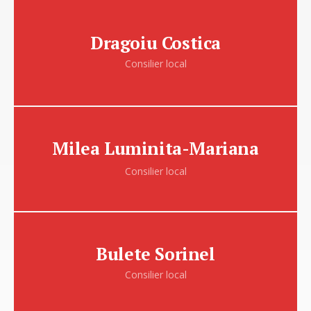
Dragoiu Costica
Apartenenta politica: PSD
Dragoiu Costica
Consilier local
Milea Luminita-Mariana
Apartenenta politica: PNL
Milea Luminita-Mariana
Consilier local
Bulete Sorinel
Apartenenta politica: PMP
Bulete Sorinel
Consilier local