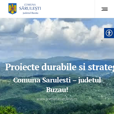
Proiecte durabile si strat
Comuna Sarulesti – judetul
Buzau!
www.primariasarulesti.ro