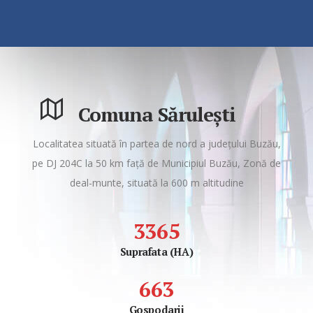
Comuna Săruleşti
Localitatea situată în partea de nord a judeţului Buzău,
pe DJ 204C la 50 km faţă de Municipiul Buzău, Zonă de
deal-munte, situată la 600 m altitudine
3
3
6
5
Suprafata (HA)
6
6
3
Gospodarii