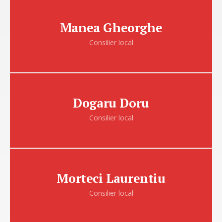
Manea Gheorghe
Apartenenta politica: PSD
Manea Gheorghe
Consilier local
Dogaru Doru
Apartenenta politica: PSD
Dogaru Doru
Consilier local
Morteci Laurentiu
Apartenenta politica: PSD
Morteci Laurentiu
Consilier local