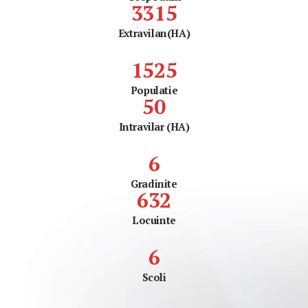
3
3
1
5
Extravilan(HA)
1
5
2
5
Populatie
5
0
Intravilar (HA)
6
Gradinite
6
3
2
Locuinte
6
Scoli