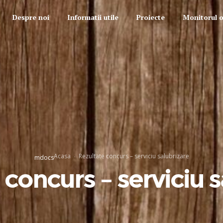
Despre noi
Informatii utile
Proiecte
Monitorul of
Acasa
Rezultate concurs – serviciu salubrizare
mdocs
 concurs – serviciu s