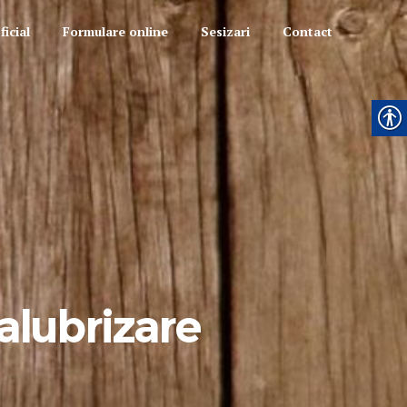
icial
Formulare online
Sesizari
Contact
alubrizare