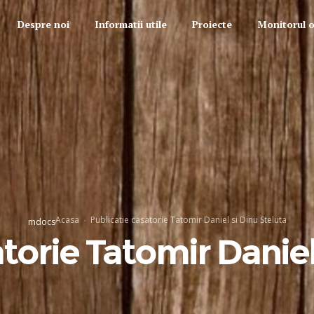
Despre noi
Informatii utile
Proiecte
Monitorul of
Acasa
Publicatie casatorie Tatomir Daniel si Dinu Steluta
mdocs
torie Tatomir Daniel