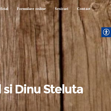
icial
Formulare online
Sesizari
Contact
 si Dinu Steluta