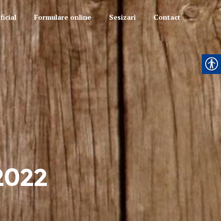
icial
Formulare online
Sesizari
Contact
 2022