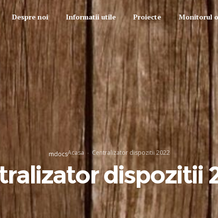
Despre noi
Informatii utile
Proiecte
Monitorul of
Acasa
Centralizator dispozitii 2022
mdocs
ralizator dispozitii