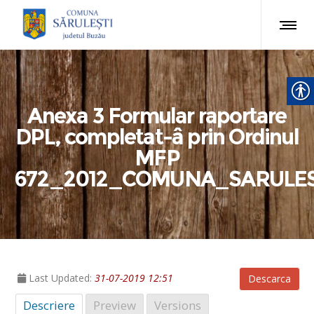
Anexa 3 Formular raportare
DPL, completat-â prin Ordinul
MFP
672_2012_COMUNA_SARULES
Last Updated:
31-07-2019 12:51
Descarca
Descriere
Preview
Versions