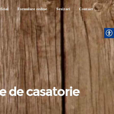
icial
Formulare online
Sesizari
Contact
ie de casatorie