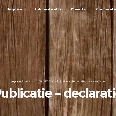
Despre noi
Informatii utile
Proiecte
Monitorul of
Acasa
01.09.2016 – Publicatie – declaratie de casatorie
mdocs
ublicatie – declarat