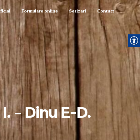
icial
Formulare online
Sesizari
Contact
I. – Dinu E-D.