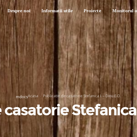
Despre noi
Informatii utile
Proiecte
Monitorul of
Acasa
Publicatie de casatorie Stefanica I. – Dinu E-D.
mdocs
 casatorie Stefanica 