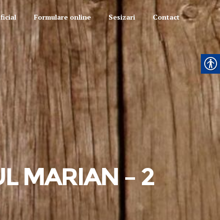
icial
Formulare online
Sesizari
Contact
UL MARIAN – 2