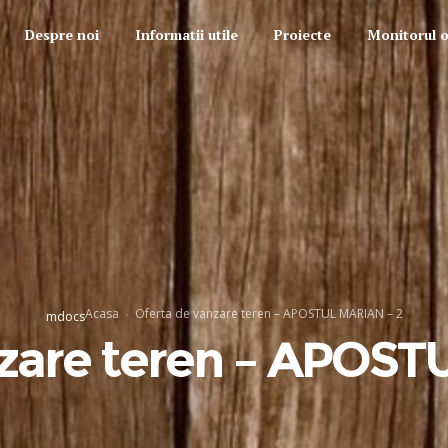
Despre noi
Informatii utile
Proiecte
Monitorul of
Acasa
Oferta de vanzare teren – APOSTUL MARIAN – 2
mdocs
nzare teren – APOST